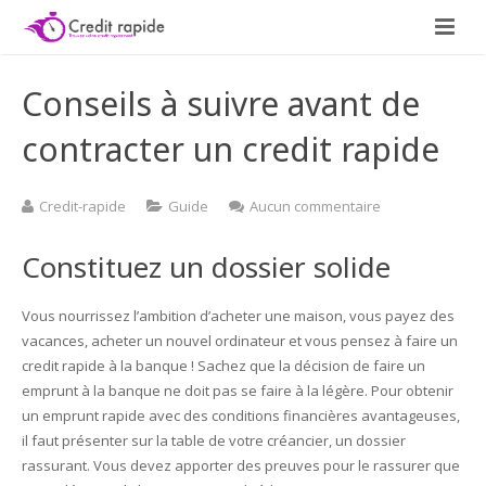
Demande de credit rapide
Conseils à suivre avant de
Guide
contracter un credit rapide
sur
Credit-rapide
Guide
Aucun commentaire
Conseils
à
Constituez un dossier solide
suivre
avant
de
Vous nourrissez l’ambition d’acheter une maison, vous payez des
contracter
vacances, acheter un nouvel ordinateur et vous pensez à faire un
un
credit rapide à la banque ! Sachez que la décision de faire un
credit
emprunt à la banque ne doit pas se faire à la légère. Pour obtenir
rapide
un emprunt rapide avec des conditions financières avantageuses,
il faut présenter sur la table de votre créancier, un dossier
rassurant. Vous devez apporter des preuves pour le rassurer que